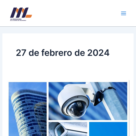
Ir
Main
al
Men
contenido
27 de febrero de 2024
Evento
5